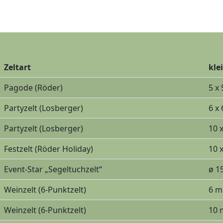
Zeltart
kle
Pagode
(Röder)
5 x
Partyzelt
(Losberger)
6 x
Partyzelt
(Losberger)
10 
Festzelt
(Röder Holiday)
10 
Event-Star
„Segeltuchzelt“
ø 1
Weinzelt
(6-Punktzelt)
6 m
Weinzelt
(6-Punktzelt)
10 