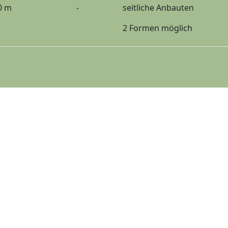
0 m
-
seitliche Anbauten
2 Formen möglich