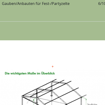
Gauben/Anbauten
für Fest-/Partyzelte
6/1
+