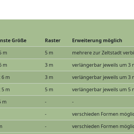
inste Größe
Raster
Erweiterung möglich
 5 m
5 m
mehrere zur Zeltstadt verb
 6 m
3 m
verlängerbar jeweils um 3
x 6 m
3 m
verlängerbar jeweils um 3
x 5 m
5 m
verlängerbar jeweils um 5
5 m
-
-
-
verschieden Formen mögli
m
-
verschieden Formen mögli