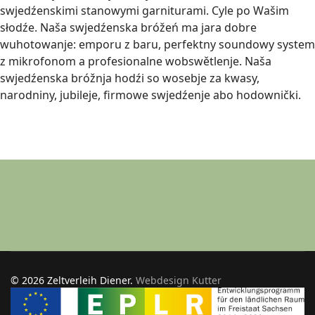
swjedźenskimi stanowymi garniturami. Cyle po Wašim
słodźe. Naša swjedźenska bróžeń ma jara dobre
wuhotowanje: emporu z baru, perfektny soundowy system
z mikrofonom a profesionalne wobswětlenje. Naša
swjedźenska bróžnja hodźi so wosebje za kwasy,
narodniny, jubileje, firmowe swjedźenje abo hodownički.
© 2026 Zeltverleih Diener.
Webdesign Kutter