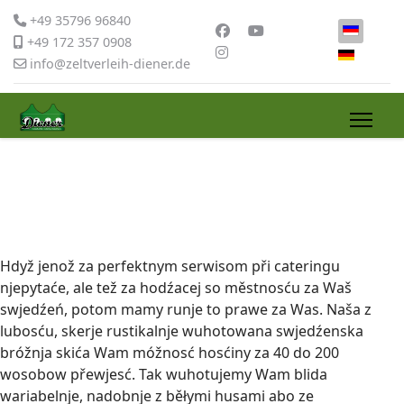
+49 35796 96840
Select yo
+49 172 357 0908
info@zeltverleih-diener.de
Hdyž jenož za perfektnym serwisom při cateringu
njepytaće, ale tež za hodźacej so městnosću za Waš
swjedźeń, potom mamy runje to prawe za Was. Naša z
lubosću, skerje rustikalnje wuhotowana swjedźenska
bróžnja skića Wam móžnosć hosćiny za 40 do 200
wosobow přewjesć. Tak wuhotujemy Wam blida
wariabelnje, nadobnje z běłymi husami abo ze