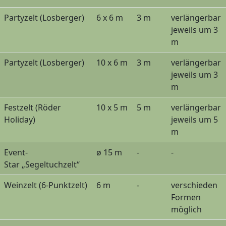
Partyzelt
(Losberger)
6 x 6 m
3 m
verlängerbar
jeweils um 3
m
Partyzelt
(Losberger)
10 x 6 m
3 m
verlängerbar
jeweils um 3
m
Festzelt
(Röder
10 x 5 m
5 m
verlängerbar
Holiday)
jeweils um 5
m
Event-
ø 15 m
-
-
Star
„Segeltuchzelt“
Weinzelt
(6-Punktzelt)
6 m
-
verschieden
Formen
möglich