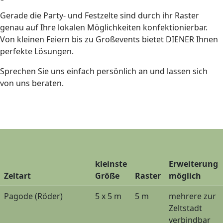
Gerade die Party- und Festzelte sind durch ihr Raster
genau auf Ihre lokalen Möglichkeiten konfektionierbar.
Von kleinen Feiern bis zu Großevents bietet DIENER Ihnen
perfekte Lösungen.
Sprechen Sie uns einfach persönlich an und lassen sich
von uns beraten.
kleinste
Erweiterung
Zeltart
Größe
Raster
möglich
Pagode
(Röder)
5 x 5 m
5 m
mehrere zur
Zeltstadt
verbindbar