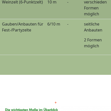
Weinzelt
(6-Punktzelt)
10 m
-
verschieden
Formen
möglich
Gauben/Anbauten
für
6/10 m
-
seitliche
Fest-/Partyzelte
Anbauten
2 Formen
möglich
+