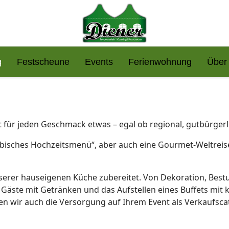
g
Festscheune
Events
Ferienwohnung
Über
 für jeden Geschmack etwas – egal ob regional, gutbürgerli
orbisches Hochzeitsmenü“, aber auch eine Gourmet-Weltreise
unserer hauseigenen Küche zubereitet. Von Dekoration, Bestu
er Gäste mit Getränken und das Aufstellen eines Buffets mi
nnen wir auch die Versorgung auf Ihrem Event als Verkaufsc